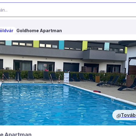
öldvár
Goldhome Apartman
Továb
e Apartman