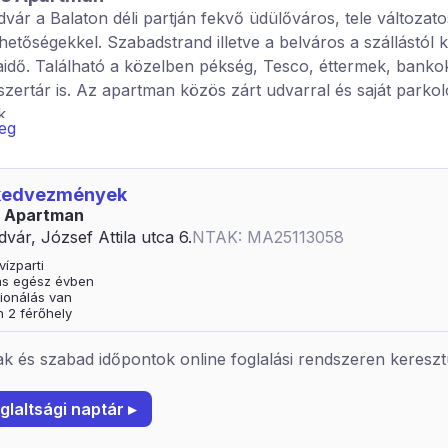
dvár a Balaton déli partján fekvő üdülőváros, tele változato
etőségekkel. Szabadstrand illetve a belváros a szállástól k
aidő. Található a közelben pékség, Tesco, éttermek, bank
zertár is. Az apartman közös zárt udvarral és saját parkol
k.
veg
vágyóknak érdemes kipróbálni a közös kültéri medencét é
t is, ami gyönyörű kilátást nyújt az egész Balatonra és a tá
 kedvezmények
ölgy-hídra. A szállás két-fős, hálótérrel rendelkező apartma
 Apartman
s wc, hűtő-fűtő klíma, ingyenes Wi‑Fi, teljes konyhasarok 
dvár, József Attila utca 6.
NTAK: MA25113058
lap stb.).
vízparti
en lift is található. Közelben van: -Kvassay sétány -Kelta sé
tás egész évben
ionálás van
dvári kikötő (Galamb-sziget) -Kilátó Presszó, gyönyörű kilát
n 2 férőhely
ás a vonattal érkezőknek
k és szabad időpontok online foglalási rendszeren kereszt
gáltatások: napozóterasz, kerthelyiség, saját kerékpártároló
ely típusa: apartman
glaltsági naptár ▸
ld 2 fős apartman 1 hálótérrel