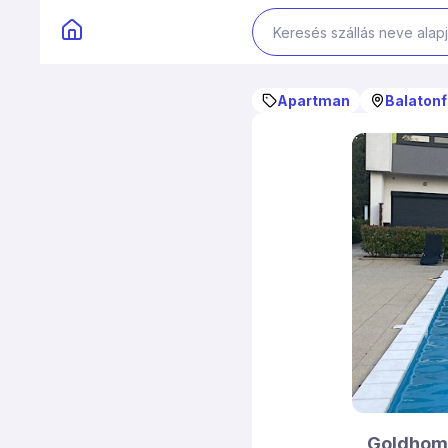
Apartman
Balatonf
Goldhom