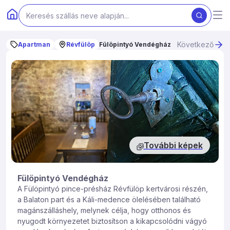
Következő
Apartman
Révfülöp
Fülöpintyó Vendégház
További képek
Fülöpintyó Vendégház
A Fülöpintyó pince-présház Révfülöp kertvárosi részén,
a Balaton part és a Káli-medence ölelésében található
magánszálláshely, melynek célja, hogy otthonos és
nyugodt környezetet biztosítson a kikapcsolódni vágyó