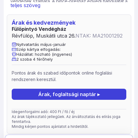
vendégek számára. A pince-présház egyedi hangulatát a
teljes szöveg
nagy kert, a ház aljában található borospince, valamint a
település varázsa teszi egyedivé. A szálláshely két darab
kétszemélyes emeleti hálószobával (melyből egyik
Árak és kedvezmények
pótágyazható) várja vendégeit. Az alsó szinten nappali-
Fülöpintyó Vendégház
konyha, fürdő és borospince található.
Révfülöp, Muskátli utca 26.
NTAK: MA21001292
Foglalható szállás:
Nyitvatartás május-január
Szép kártya elfogadás:
Teljes ház Romantik 4 fős hétvégi ház (pótágyazható)
Háziállat: hozható (ingyenes)
2 szoba 4 férőhely
Pontos árak és szabad időpontok online foglalási
rendszeren keresztül.
Árak, foglaltsági naptár ▸
Idegenforgalmi adó: 400 Ft / fő / éj
Az árak tájékoztató jellegűek. Az árváltoztatás és elírás joga
fenntartva.
Mindig kérjen pontos ajánlatot a hirdetőtől.