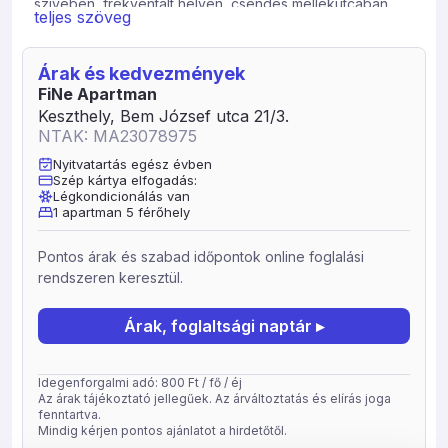
szívében, frekventált helyen, csendes mellékutcában
teljes szöveg
fekszik. A 2023. decemberére teljes körűen felújított
lakás földszinti, udvarkapcsolatos, klimatizált és világos
belső terekkel rendelkezik.
Árak és kedvezmények
FiNe Apartman
Az apartman Keszthely belvárosában, a Fő tértől és
Keszthely, Bem József utca 21/3.
sétáló utcától 100 méterre, a híres Festetics kastélytól
NTAK: MA23078975
500 méterre, a Balaton parttól is kellemes sétatávolságra
(kb. 1 km-re) található. A lakás közvetlen környékén
Nyitvatartás egész évben
Szép kártya elfogadás:
minden szolgáltatás megtalálható, ami egy kellemes
Légkondicionálás van
pihenéshez fontos lehet: piac, éttermek, kávézók,
1 apartman 5 férőhely
parkok, szórakozási lehetőségek.
Keszthely városa a strandoláson kívül is rengeteg
Pontos árak és szabad időpontok online foglalási
programot kínál, mind a nyári szezonban, mind télen.
rendszeren keresztül.
Keszthely környékén pedig remek kirándulási és
szórakozási lehetőségek vannak gyermekeknek és
Árak, foglaltsági naptár ▸
felnőtteknek egyaránt. Szeretettel várunk minden
vendéget, aki nyugalomra, kikapcsolódásra, aktív
pihenésre, feltöltődésre vágyik és ehhez egy hangulatos
Idegenforgalmi adó: 800 Ft / fő / éj
Az árak tájékoztató jellegűek. Az árváltoztatás és elírás joga
szálláshelyet keres a Balaton egyik legszebb városában.
fenntartva.
Mindig kérjen pontos ajánlatot a hirdetőtől.
Szolgáltatások, program lehetőségek Kikapcsolódás-,