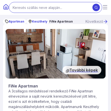
Következő
Apartman
Keszthely
FiNe Apartman
További képek
FiNe Apartman
A 3csillagos minősítéssel rendelkező FiNe Apartman
elnevezése a saját nevünk keresztezésével jött létre,
ezzel is azt érzékeltetve, hogy családi
magánszálláshelyként működik. Apartmanunk Keszthely