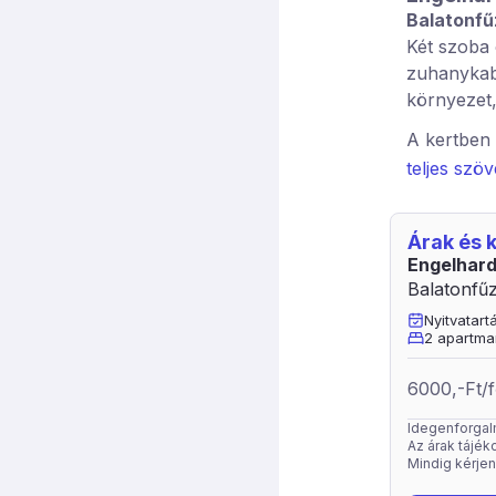
Balatonfű
Két szoba 
zuhanykab
környezet,
A kertben
strand ket
teljes szö
számára fű
büfénél is
Árak és
Fő szezonb
Engelhar
forintnap.
Balatonfűz
kor felet t
Nyitvatar
2 apartma
6000,-Ft/f
Idegenforgalmi
Az árak tájéko
Mindig kérjen 