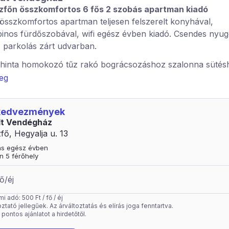
zfőn összkomfortos 6 fős 2 szobás apartman kiadó
összkomfortos apartman teljesen felszerelt konyhával,
inos fürdőszobával, wifi egész évben kiadó. Csendes nyug
 parkolás zárt udvarban.
 hinta homokozó tűz rakó bográcsozáshoz szalonna sütés
tő kilométere van a szállástól ingyenes parkolóval. Vendége
veg
zfő kártyát adunk amivel ingyen mehetnek a strandra és 
 kedvezményt kapnak rá illetve az étteremben is.
 kedvezmények
an egy vagy két fő esetén apartman árat számolunk ami t
dt Vendégház
 Gyermekek esetében egy évestől kettő éves korig fél ár, 
fő, Hegyalja u. 13
eljes árat kérünk.
tás egész évben
n 5 férőhely
ő/éj
 adó: 500 Ft / fő / éj
ztató jellegűek. Az árváltoztatás és elírás joga fenntartva.
pontos ajánlatot a hirdetőtől.