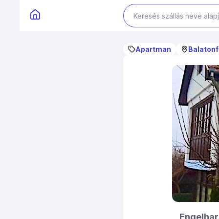
Apartman
Balatonf
Engelha