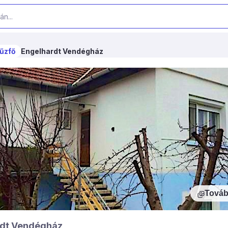
űzfő
Engelhardt Vendégház
Továb
rdt Vendégház