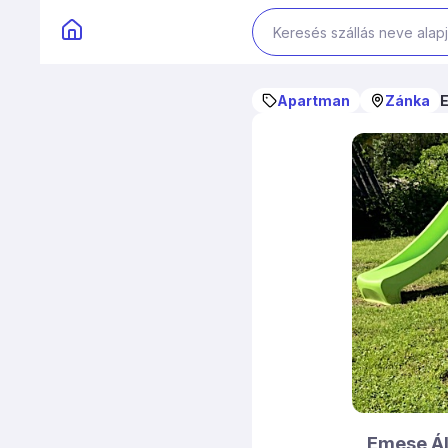
Apartman
Zánka
Emese Á