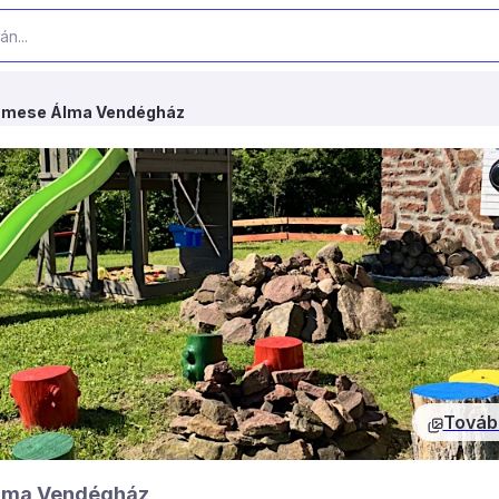
Emese Álma Vendégház
Továb
lma Vendégház