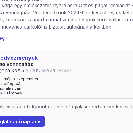
l várja egy emlékezetes nyaralásra Önt és párját, családját
a Vendégház. Vendégházunk 2024-ben készült el, és két í
t, barátságos apartmannal várja a településen szállást ker
y ingyenes parkolót is biztosít autójának a kertben.
nok kialakításánál a minőség mellett a praktikusság vezére
veg
 Így mindkét apartmanunk jól felszerelt, teljesen új berend
 és eszközökkel, légkondival, TV-vel, ingyenes wifi-vel, sajá
 kedvezmények
 fürdőszobával rendelkezik. A konyhában hűtő, főzőlap, m
ma Vendégház
és piritóssütő is található.
gona köz 5.
NTAK: MA24091442
ő alvást 160×200-as boxspring franciaágyak biztosítják. A
tás május-szeptember
s rugós kanapéágyak, mely minden korosztály számára k
ya elfogadás:
ionálás van
 a legkisebbekre is:kisággyal, gyerekágyneművel, etetőszé
n 4 férőhely
dal, az udvaron játszótoronnyal, homokozóval, csúszdáva
al igyekszünk komfortossá tenni az üdülést az egész csal
k és szabad időpontok online foglalási rendszeren kereszt
glaltsági naptár ▸
tt a kertben helyet kapott egy malomasztal és lengőteke is
 szórakoztatására. A hagyományos népi gasztronómiát ke