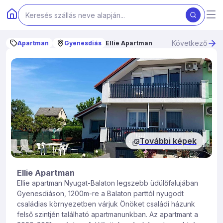
Következő
Apartman
Gyenesdiás
Ellie Apartman
További képek
Ellie Apartman
Ellie apartman Nyugat-Balaton legszebb üdülőfalujában
Gyenesdiáson, 1200m-re a Balaton parttól nyugodt
családias környezetben várjuk Önöket családi házunk
felső szintjén található apartmanunkban. Az apartmant a