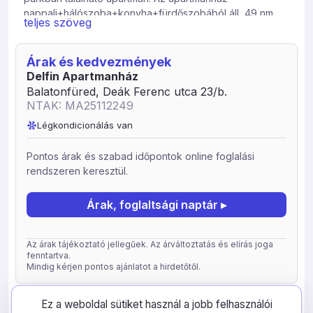
nappali+hálószoba+konyha+fürdőszobából áll, 49 nm
teljes szöveg
alapterületű. Az ingatlannak van külön kertrésze is, mely
a parkra néz. A szálláshoz parkolóhely is tartozik,
melynek használata ingyenes. A strand 200méterre
Árak és kedvezmények
található, ugyanakkor a ház rendelkezik egy nagy
Delfin Apartmanház
méretű medencével is, melyet a bérlők használhatnak
Balatonfüred, Deák Ferenc utca 23/b.
díjmentesen.
NTAK: MA25112249
Extra szolgáltatások: medence, saját kerékpártároló,
Légkondicionálás van
kerthelyiség.
Bababarát szállás: gyerekkerékpár kölcsönzés.
Pontos árak és szabad időpontok online foglalási
rendszeren keresztül.
A szállashely típusa: apartman
Kerthelyiséggel Premium 4 fős apartman 2 hálótérrel,
max. 4 fő
Árak, foglaltsági naptár ▸
Az árak tájékoztató jellegűek. Az árváltoztatás és elírás joga
fenntartva.
Mindig kérjen pontos ajánlatot a hirdetőtől.
frissítve: 2026-05-05
78571
Ez a weboldal sütiket használ a jobb felhasználói