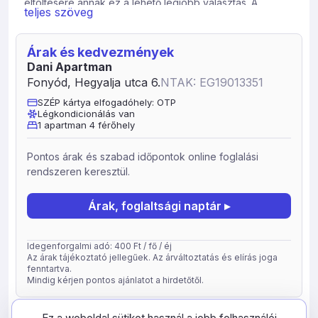
eltöltésére annak ez a lehető legjobb választás. A
teljes szöveg
szálláshely 4 fő számára biztosít kényelmet. Esetleg a
nappaliban +1 fő pihenhet a kinyitható kanapén. Az
apartman 2 hálószobából, 1 gépesített és jól felszerelt
Árak és kedvezmények
amerikai konyhás nappaliból, 1 fürdőszobából áll külön
Dani Apartman
WC-vel. A teraszon lehetőség van kiülni és elfogyasztani
Fonyód, Hegyalja utca 6.
NTAK: EG19013351
egy kávét. Az udvaron a kedves vendégek grillezhetnek
SZÉP kártya elfogadóhely: OTP
vagy bográcsozhatnak. Ingyenes WIFI szolgáltatás és
Légkondicionálás van
egy nagy népernyős TV biztosítja az otthoni
1 apartman 4 férőhely
szorakozást. Parkolás a ház előtt lehetséges ami
ingyenes és biztonságos. A közelben van a
Pontos árak és szabad időpontok online foglalási
csisztapusztai Gyógyfürdő 6km-re, és a marcali
rendszeren keresztül.
Termálfürdő 25km-re. Ezen kívül a sétahajózás a fonyódi
kikötőböl is nagyon jó kikapcsolódást nyújt. Pékség,
Árak, foglaltsági naptár ▸
étterem, piac, élelmiszer-üzlet, gyógyszertár, orvosi
rendelő és a strand gyorsan és egyszerűen
megközelíthető. Szeretettel várjuk leendő Vendégeinket.
Idegenforgalmi adó: 400 Ft / fő / éj
Az árak tájékoztató jellegűek. Az árváltoztatás és elírás joga
fenntartva.
Mindig kérjen pontos ajánlatot a hirdetőtől.
frissítve: 2026-05-05
41789