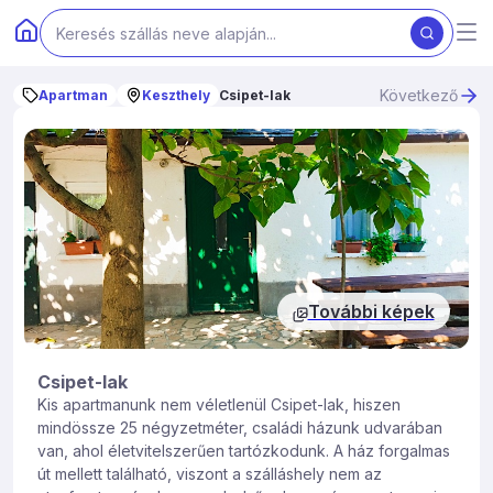
Következő
Apartman
Keszthely
Csipet-lak
További képek
Csipet-lak
Kis apartmanunk nem véletlenül Csipet-lak, hiszen
mindössze 25 négyzetméter, családi házunk udvarában
van, ahol életvitelszerűen tartózkodunk. A ház forgalmas
út mellett található, viszont a szálláshely nem az