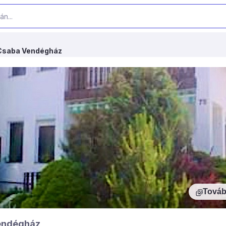
Csaba Vendégház
Továb
endégház