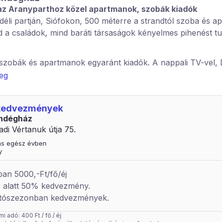
az Aranyparthoz közel apartmanok, szobák kiadók
déli partján, Siófokon, 500 méterre a strandtól szoba és a
d a családok, mind baráti társaságok kényelmes pihenést tu
szobák és apartmanok egyaránt kiadók. A nappali TV-vel, 
 rendelkezik. Két jól felszerelt konyha, mely a főzéshez mi
veg
k. Étkezővel, mely a hatalmas nappalival egy légtérben talá
nböző mérettel rendelkezik 2-3-5, így kényelmes pihenést b
 kedvezmények
 zuhanyzó, WC, erkély. Az udvaron kerti tűzhely, biztons
ndégház
adi Vértanuk útja 75.
tás egész évben
y
an 5000,-Ft/fő/éj
r alatt 50% kedvezmény.
 utószezonban kedvezmények.
 adó: 400 Ft / fő / éj