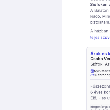
Siófokon 
A Balaton 
kiadó. Min
biztosítani.
A házban 
bárpulttal
teljes szö
rendelkezi
szoba külö
Árak és
fürdőszoba
Csaba Ve
parkolás.
Siófok, Ar
Nyitvatar
16 férőhel
Főszezonb
6 éves ko
Elő, - és
Idegenforgalmi