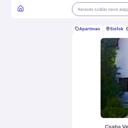
Apartman
Siófok
Csaba V