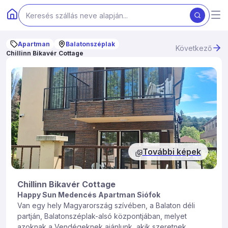
Apartman
Balatonszéplak
Következő
Chillinn Bikavér Cottage
További képek
Chillinn Bikavér Cottage
Happy Sun Medencés Apartman Siófok
Van egy hely Magyarország szívében, a Balaton déli
partján, Balatonszéplak-alsó központjában, melyet
azoknak a Vendégeknek ajánlunk, akik szeretnek