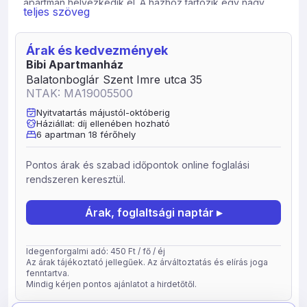
apartman helyezkedik el. A házhoz tartozik egy nagy
teljes szöveg
fedett terasz, melyből kinti konyha nyílik. . itt a lehetőség
teljes mértékben adott kinti főzésekre, grillezésre. akár
nagyobb baráti társaságoknak is. Alsó szint apartman 8+2
Árak és kedvezmények
fő: konyha teljesen felszerelve, fürdőszoba kabinnal és
Bibi Apartmanház
káddal, külön wc, szoba franciaággyal +1 ággyal, szoba
Balatonboglár Szent Imre utca 35
franciaággyal + 1 ággyal, szoba franciaággyal, nappali
NTAK: MA19005500
kihúzható 2 személyes kanapéval, tv+sat, Felső szint
Nyitvatartás májustól-októberig
apartman 6+2 fő: kicsi konyha teljesen felszerelve,
Háziállat: díj ellenében hozható
étkező, nappali tv-vel, fürdőszoba káddal, külön wc,
6 apartman 18 férőhely
szoba franciaággyal, szoba franciaággyal, szoba
franciaággyal + 1 emeletes ággyal.
Pontos árak és szabad időpontok online foglalási
rendszeren keresztül.
Árak, foglaltsági naptár ▸
Idegenforgalmi adó: 450 Ft / fő / éj
Az árak tájékoztató jellegűek. Az árváltoztatás és elírás joga
fenntartva.
Mindig kérjen pontos ajánlatot a hirdetőtől.