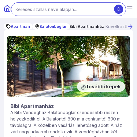
Következő
Apartman
Balatonboglár
Bibi Apartmanház
További képek
Bibi Apartmanház
A Bibi Vendégház Balatonboglár csendesebb részén
helyezkedik el. A Balatontól 800 m a centrumtól 600 m
távolságra. A közelben vásárlási lehetőség adott. A ház
zárt nagy udvarral rendelkezik. A vendégházban két