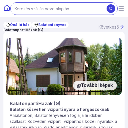
Önálló ház
Balatonfenyves
Következő
BalatonpartiHázak (G)
További képek
BalatonpartiHázak (G)
Balaton közvetlen vízparti nyaraló horgászoknak
A Balatonon, Balatonfenyvesen foglalja le időben
szállását. Közvetlen vízparti, vízparthoz közeli nyaralók a
választékunkban. Kiadó apartmanok, nyaralók, szobák