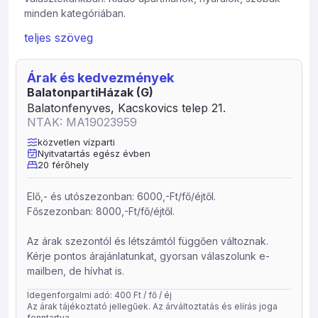
minden kategóriában.
Várjuk jelentkezését, szívesen segítünk Önnek, hogy
teljes szöveg
megtalálja az igényeinek megfelelő balatoni
nyaralásához szükséges szálláshelyét. SZÉP kártya
Árak és kedvezmények
elfogadóhelyeket is talál kínálatunkban. Keressen
BalatonpartiHázak (G)
bennünket bizalommal. Írjon e-mailt, vagy hívjon
Balatonfenyves, Kacskovics telep 21.
telefonon.
NTAK: MA19023959
közvetlen vízparti
Nyitvatartás egész évben
20 férőhely
Elő,- és utószezonban: 6000,-Ft/fő/éjtől.
Főszezonban: 8000,-Ft/fő/éjtől.
Az árak szezontól és létszámtól függően változnak.
Kérje pontos árajánlatunkat, gyorsan válaszolunk e-
mailben, de hívhat is.
Idegenforgalmi adó: 400 Ft / fő / éj
Az árak tájékoztató jellegűek. Az árváltoztatás és elírás joga
fenntartva.