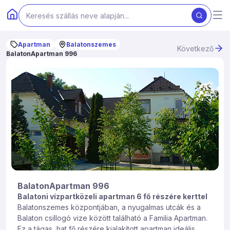
Apartman
Balatonszemes
Következő
BalatonApartman 996
BalatonApartman 996
Balatoni vízpartközeli apartman 6 fő részére kerttel
Balatonszemes központjában, a nyugalmas utcák és a
Balaton csillogó vize között található a Familia Apartman.
Ez a tágas, hat fő részére kialakított apartman ideális