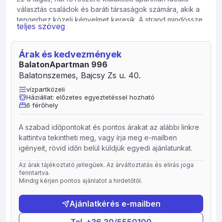
választás családok és baráti társaságok számára, akik a
tengerhez közeli kényelmet keresik. A strand mindössze
teljes szöveg
öt perc sétára van, így reggeli frissítő úszás vagy
naplemente közbeni séták egyaránt könnyen
megvalósíthatók.
Árak és kedvezmények
BalatonApartman 996
A szállás két hálószobája két-két ággyal várja a
Balatonszemes, Bajcsy Zs u. 40.
vendégeket, akik a teljesen felszerelt amerikai
konyhában készíthetik el reggelijüket vagy vacsorájukat.
vízpartközeli
Háziállat: előzetes egyeztetéssel hozható
A modern felszereltség magában foglalja a mosógépet, a
6 férőhely
légkondicionálót és a gyors wifi-t is. A külön fürdőszoba
és WC mellett a lakossági kényelmet egy kellemes terasz
A szabad időpontokat és pontos árakat az alábbi linkre
és egy erkély is egészíti ki, ahol reggeli kávé mellett
kattintva tekintheti meg, vagy írja meg e-mailben
élvezhető a csendes utcakép. Az udvaron található grill
igényeit, rövid időn belül küldjük egyedi ajánlatunkat.
lehetőséget kínál a nyári barbecue-zásra, és az itt álló
kerti pavilon tökéletes helyszín egy kellemes esti
Az árak tájékoztató jellegűek. Az árváltoztatás és elírás joga
beszélgetéshez. A háziállat is hozható előzetes
fenntartva.
egyeztetés után.
Mindig kérjen pontos ajánlatot a hirdetőtől.
A környéken minden kéznél van: a legközelebbi bolt alig
Ajánlatkérés e-mailben
tíz méterre, éttermek száz méteren belül, a település
központja pedig pár perc séta. A Familia Apartman a