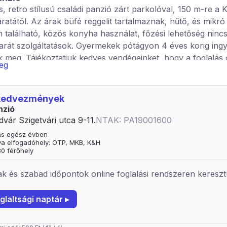
, retro stílusú családi panzió zárt parkolóval, 150 m-re a K
áratától. Az árak büfé reggelit tartalmaznak, hűtő, és mikró
 található, közös konyha használat, főzési lehetőség nincs
rát szolgáltatások. Gyermekek pótágyon 4 éves korig ing
k meg. Tájékoztatjuk kedves vendégeinket, hogy a foglalás
veg
érkezése után válik véglegessé, annak hiányában automat
A helyszínen készpénzzel, illetve Szép Kártyával tudnak fizet
s fizetés sajnos nem lehetséges. Korai időszakban érkező
 kedvezmények
et tájékoztatjuk, hogy panziónk szezonális jellegű, így fűt
nzió
ünk.
dvár Szigetvári utca 9-11.
NTAK: PA19001600
tás egész évben
ya elfogadóhely: OTP, MKB, K&H
30 férőhely
k és szabad időpontok online foglalási rendszeren kereszt
glaltsági naptár ▸