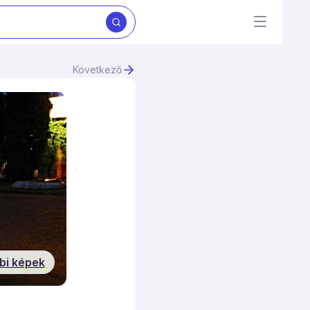
Következő
bi képek