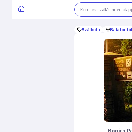
Szálloda
Balatonfö
Bagira P