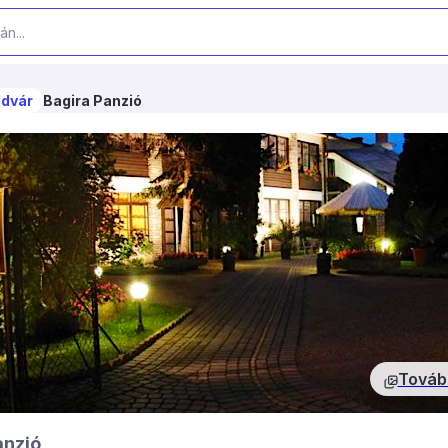
ldvár
Bagira Panzió
Továb
anzió