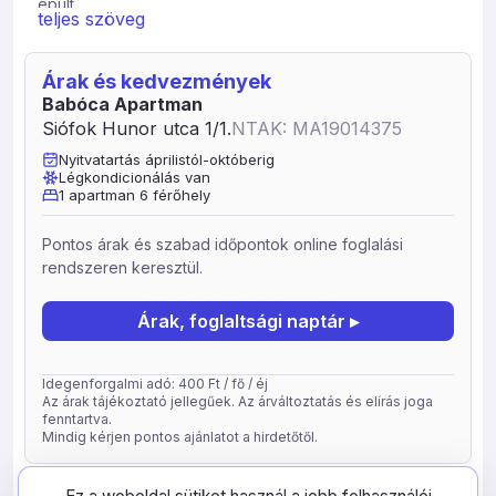
épült.
teljes szöveg
A légkondicionált nyaralóban 3 db (2 db franciaágyas 1
db emeletes ágyas kifejezetten gyerekek részére)
Árak és kedvezmények
hálószoba, síkképernyős, műholdas TV, étkezősarok,
Babóca Apartman
valamint mosogatógéppel és mikrohullámú sütővel
Siófok Hunor utca 1/1.
NTAK: MA19014375
felszerelt konyha áll rendelkezésre.
Nyitvatartás áprilistól-októberig
A Bella Állatpark 2 km-re, a Bebo Aquapark pedig 2,8
Légkondicionálás van
km-re található. Rossz idő esetén a közeli Galerius
1 apartman 6 férőhely
élményfürdőben tudnak kikapcsolódni a vendégek. A
Szabadisóstó vasútállomás 500 méterre található. Autóval
Pontos árak és szabad időpontok online foglalási
az M7-es autópálya 98-as lehajtója után néhány perc
rendszeren keresztül.
alatt elérhető. Az autóknak ingyenes parkolóhely
biztosított.
Árak, foglaltsági naptár ▸
Idegenforgalmi adó: 400 Ft / fő / éj
Az árak tájékoztató jellegűek. Az árváltoztatás és elírás joga
fenntartva.
Mindig kérjen pontos ajánlatot a hirdetőtől.
frissítve: 2026-05-05
32249