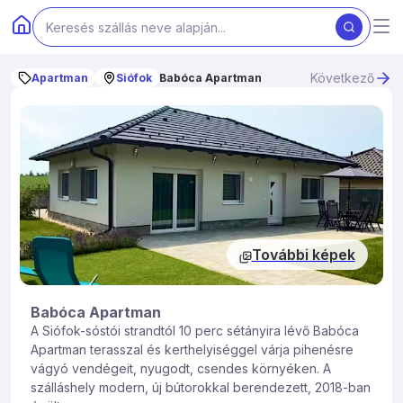
Következő
Apartman
Siófok
Babóca Apartman
További képek
Babóca Apartman
A Siófok-sóstói strandtól 10 perc sétányira lévő Babóca
Apartman terasszal és kerthelyiséggel várja pihenésre
vágyó vendégeit, nyugodt, csendes környéken. A
szálláshely modern, új bútorokkal berendezett, 2018-ban