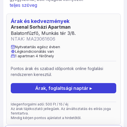
teljes szöveg
Árak és kedvezmények
Arsenal Sorházi Apartman
Balatonfűzfő, Munkás tér 3/8.
NTAK: MA23061606
Nyitvatartás egész évben
Légkondicionálás van
1 apartman 4 férőhely
Pontos árak és szabad időpontok online foglalási
rendszeren keresztül.
Árak, foglaltsági naptár ▸
Idegenforgalmi adó: 500 Ft / fő / éj
Az árak tájékoztató jellegűek. Az árváltoztatás és elírás joga
fenntartva.
Mindig kérjen pontos ajánlatot a hirdetőtől.