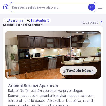
Apartman
Balatonfűzfő
Következő
Arsenal Sorházi Apartman
További képek
Arsenal Sorházi Apartman
Balatonfűzfőn sorházi apartman várja vendégeit.
Kényelmes szobák, amerikai konyhás nappali, teljesen
felszerelt, önálló garázs. A közelben bobpálya, strand,
gyógyszertár, bolt. Nyugodt környezet.