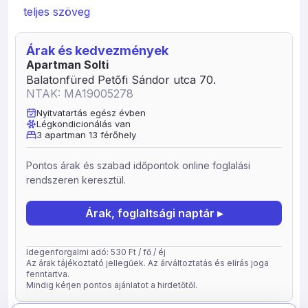
Nappaliban. Nagy kert, udvar ahol parkolhat. A házban
teljes szöveg
megszállók a teniszpályáért (ütő bérelhető) földszinti-
kínálat: nagy lakosztály terasszal, 1 külön hálószobával, a
Árak és kedvezmények
nappaliban franciaággyal. Új konyha étkezővel, és egy
Apartman Solti
nagy fürdőszobával melyben található a WC. Tetőtéri
Balatonfüred Petőfi Sándor utca 70.
kínálat: 2 hálószoba egy közös fürdővel,
NTAK: MA19005278
konyhasarokkal, étkezővel, egy 2-személyes kihúzható
kanapéval, balkonnal.
Nyitvatartás egész évben
Légkondicionálás van
Az udvarban a parkolási lehetőség adott. A házat nagy
3 apartman 13 férőhely
kert veszi körül sok fűvel-fával. Aki tud és szeret, az
grillezhet is. Napozási lehetőség is megengedett, strand
Pontos árak és szabad időpontok online foglalási
631 méterre, illetve röpke 10 percre található gyalog.
rendszeren keresztül.
Autóval a zöld lámpát elcsípve másfél perc. A közelben
élelmiszerboltok, fodrász, éttermek, kávéházak.
Árak, foglaltsági naptár ▸
Idegenforgalmi adó: 530 Ft / fő / éj
Az árak tájékoztató jellegűek. Az árváltoztatás és elírás joga
fenntartva.
Mindig kérjen pontos ajánlatot a hirdetőtől.