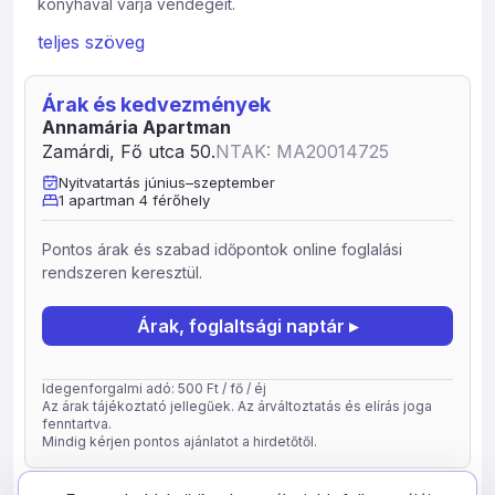
konyhával várja vendégeit.
A központtól való távolsága 450 m, amely 10 perc sétával
teljes szöveg
elérhető. Vendéglő, élelmiszerüzlet távolsága 300 m,
ahol parkolni is lehet. Szabadstrand, vitorláskikötő
Árak és kedvezmények
távolsága 1000 m. Tájház távolsága 20 m. A kilátótorony
Annamária Apartman
10 perc sétával elérhető. Egyéb információ:
Zamárdi, Fő utca 50.
NTAK: MA20014725
Nyitvatartás június–szeptember
1 apartman 4 férőhely
Pontos árak és szabad időpontok online foglalási
rendszeren keresztül.
Árak, foglaltsági naptár ▸
Idegenforgalmi adó: 500 Ft / fő / éj
Az árak tájékoztató jellegűek. Az árváltoztatás és elírás joga
fenntartva.
Mindig kérjen pontos ajánlatot a hirdetőtől.
frissítve: 2026-05-05
29316