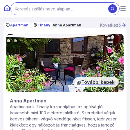
Következő
Apartman
Tihany
Anna Apartman
További képek
Anna Apartman
Apartmanunk Tihany központjában az apátságtól
kevesebb mint 100 méterre található. Szeretettel várjuk
kedves pihenni vágyó vendégeinket frissen, igényesen
kialakított egy hálószobás franciaágyas, hozzá tartozó