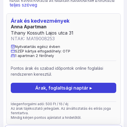
tágas fürdőszobával és teljesen berendezett konyhával
teljes szöveg
ellátott 35 m2-es apartmanunkban.
A forgalomtól elszeparált csendes udvaron zárt kertben
Árak és kedvezmények
parkolást biztosítunk. Fogyassza el reggeli kávéját a nap
Anna Apartman
nagy részében árnyékos, leanderekkel övezett kis
Tihany Kossuth Lajos utca 31
teraszán. Tihanyban az aktív kikapcsolódást kedvelők is
NTAK: MA19008253
otthon érezhetik magukat. Számos programmal, állandó
kiállításokkal, túra útvonalakkal, sportolási
Nyitvatartás egész évben
SZÉP kártya elfogadóhely: OTP
lehetőségekkel és nem utolsó sorban balatoni
1 apartman 2 férőhely
strandokkal várjuk vendégeinket.
A kisgyermekkel érkezőknek igény szerint babaágyat,
Pontos árak és szabad időpontok online foglalási
etetőszéket és babaápolási eszközöket biztosítunk.
rendszeren keresztül.
Fontosnak tartjuk, hogy vendégeink zavartalanul
pihenhessenek ezért apartmanunk minden ablaka
Árak, foglaltsági naptár ▸
szúnyoghálóval ellátott, a hálószoba ablakai fényzáró
rolókkal vannak felszerelve, francia ágyunk felső
kategóriás matraccal és anti-allergén ágyneművel ellátott.
Idegenforgalmi adó: 500 Ft / fő / éj
Az árak tájékoztató jellegűek. Az árváltoztatás és elírás joga
fenntartva.
Mindig kérjen pontos ajánlatot a hirdetőtől.